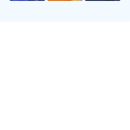
恩波利新赛季阵容分析：MMK体育深度解析球
队战术变革
随着新赛季意甲联赛的临近，恩波利足球俱乐部在转会市场上
的动作频频。作为MMK体育的长期合作伙伴，我们第一时间
为您带来球队最新的阵容深度分析...
2小时前 · 阅读 3,420
NBA专区
NBA季前赛前瞻：湖人队能否在新赛季重返巅
峰？