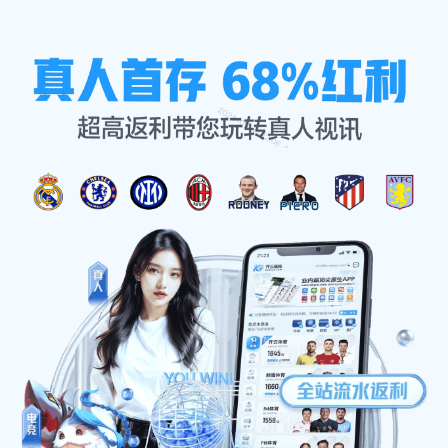
欢迎来到MMK体育，专注专业体育赛事资讯
2023年10月24日 星期二
MMK
体育
首页
足球专区
篮球专区
NBA专区
世界杯
赛事分析
球队百科
独家首发
MMK体育：恩波利足球俱乐部官方赞助合