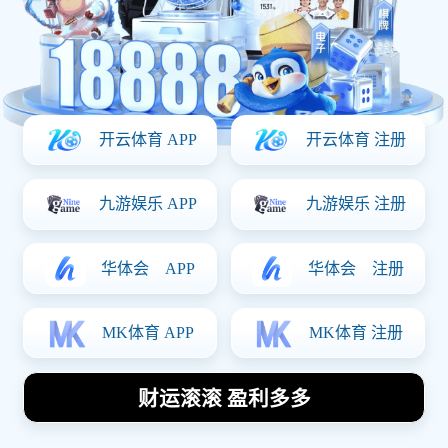
作伙伴，带您深入解读每一场精彩赛事
涵盖足球、篮球、网球等全球顶级联赛实时资讯与深度战
术分析
今日焦点赛事
查看更多赛程 >
意甲联赛 10:00
恩波利 VS 尤文图斯
英超联赛 23:00
曼城 VS 利物浦
NBA常规赛 08:30
湖人 VS 勇士