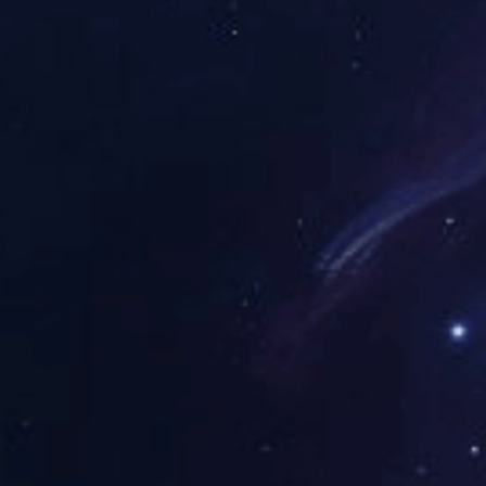
世界杯专区
世界杯预选
距离世界杯预选
新的赛程数据和专
昨天 · 阅读 8,900
网球专区
美网决赛回
这场世纪对决吸
改变着网坛格局..
2天前 · 阅读 2,300