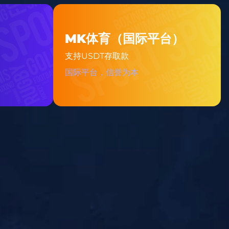
深入解读每一场精彩赛事
赛程 >
实时比分
AC米兰
2 - 1
国际米兰
切尔西
0 - 0
阿森纳
102 -
热火
凯尔特人
98
多新闻 >
拜仁
3 - 2
多特蒙德