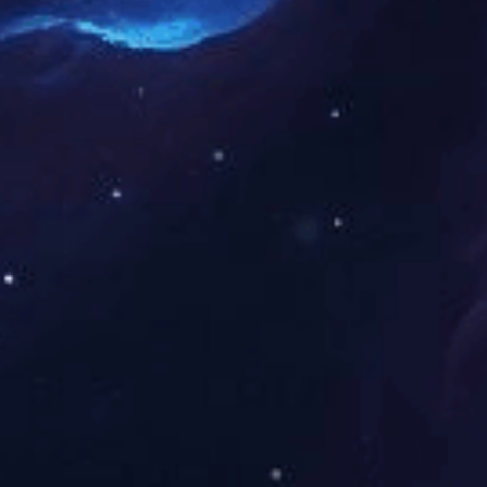
恩波利vs尤文 全场高光时刻